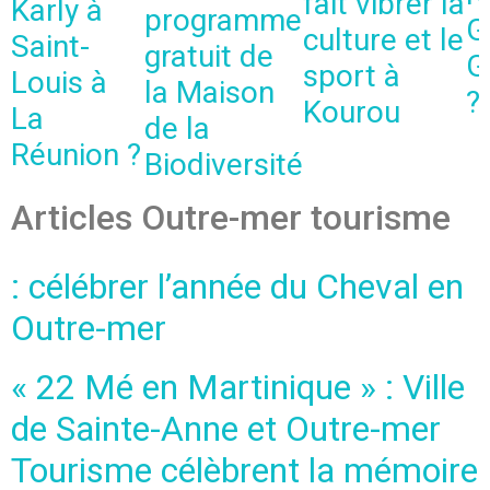
fait vibrer la
Karly à
programme
G
culture et le
Saint-
gratuit de
G
sport à
Louis à
la Maison
?
Kourou
La
de la
Réunion ?
Biodiversité
Articles Outre-mer tourisme
: célébrer l’année du Cheval en
Outre-mer
« 22 Mé en Martinique » : Ville
de Sainte-Anne et Outre-mer
Tourisme célèbrent la mémoire