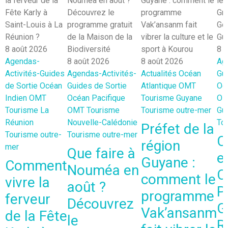
8 août 2026
8 
Agendas-
8 août 2026
8 août 2026
Ag
Activités-Guides
Agendas-Activités-
Actualités
Océan
Gui
de Sortie
Océan
Guides de Sortie
Atlantique
OMT
Oc
Indien
OMT
Océan Pacifique
Tourisme Guyane
O
Tourisme La
OMT
Tourisme
Tourisme outre-mer
Gu
Réunion
Nouvelle-Calédonie
To
Préfet de la
Tourisme outre-
Tourisme outre-mer
C
région
mer
Que faire à
e
Guyane :
Comment
Nouméa en
C
comment le
vivre la
août ?
P
programme
ferveur
Découvrez
G
Vak’ansanm
de la Fête
le
R