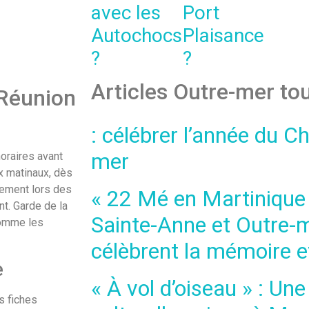
avec les
Port
Autochocs
Plaisance
?
?
Articles Outre-mer to
Réunion
: célébrer l’année du C
mer
oraires avant
ux matinaux, dès
dement lors des
« 22 Mé en Martinique »
t. Garde de la
Sainte-Anne et Outre-
comme les
célèbrent la mémoire et
e
« À vol d’oiseau » : Un
s fiches