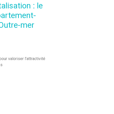
lisation : le
partement-
Outre-mer
r valoriser l'attractivité
es