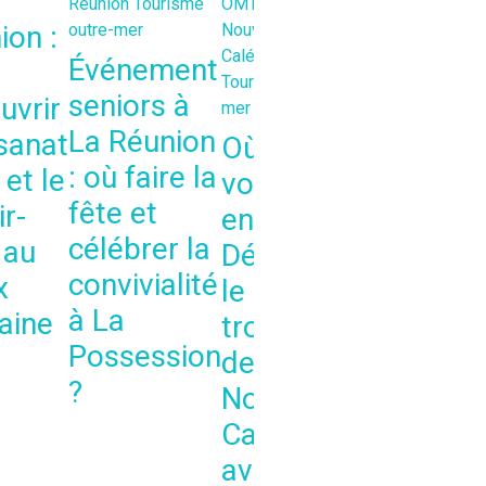
Réunion
Tourisme
OMT
Tourisme
Indien
OMT
ion :
outre-mer
Nouvelle-
Tourisme La
Calédonie
Réunion
Événement
Tourisme outre-
Tourisme
seniors à
uvrir
mer
outre-mer
La Réunion
isanat
Où
Quoi
: où faire la
 et le
voyager
faire à
fête et
r-
en août ?
La
célébrer la
 au
Découvrir
Réunion
convivialité
x
le paradis
en août :
à La
aine
tropical
Concert
Possession
de
exclusif
?
Nouvelle-
de DJ
Calédonie
Sebb au
avec
Musée