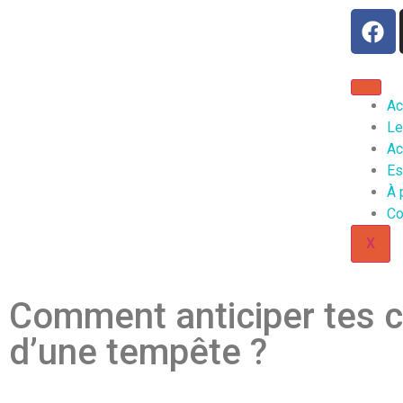
Ac
Le
Ac
Es
À 
Co
X
Comment anticiper tes c
d’une tempête ?