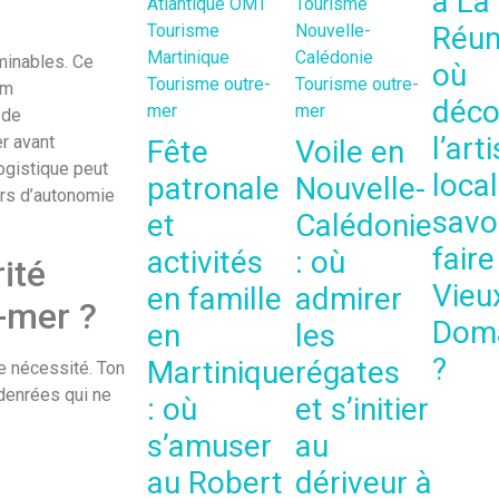
à La
Atlantique
OMT
Tourisme
Tourisme
Nouvelle-
Réun
Martinique
Calédonie
rminables. Ce
où
Tourisme outre-
Tourisme outre-
um
déco
mer
mer
 de
l’art
er avant
Fête
Voile en
ogistique peut
local
patronale
Nouvelle-
ours d’autonomie
savoi
et
Calédonie
faire
activités
: où
ité
Vieu
en famille
admirer
-mer ?
Dom
en
les
?
Martinique
régates
re nécessité. Ton
denrées qui ne
: où
et s’initier
s’amuser
au
au Robert
dériveur à