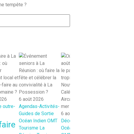
une tempête ?
2026
6 août 2026
6 août 2026
 outre-
Agendas-Activités-
Agendas-
Guides de Sortie
6 août 2026
Activités-
Océan Indien
OMT
Découvertes
Guides de
faire
Tourisme La
Océan Pacifique
Sortie
Océan