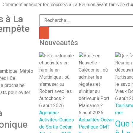
Comment anticiper tes courses à La Réunion avant l’arrivée d’
s à La
tempête
Nouveautés
zambique. Météo
redi. Ce
e prochaine.
ats pour éviter
6 août 
6 août 2026
Tourisme
a
Agendas-
6 août 2026
mer
Activités-Guides
Actualités
Océan
Que 
lonique
de Sortie
Océan
Pacifique
OMT