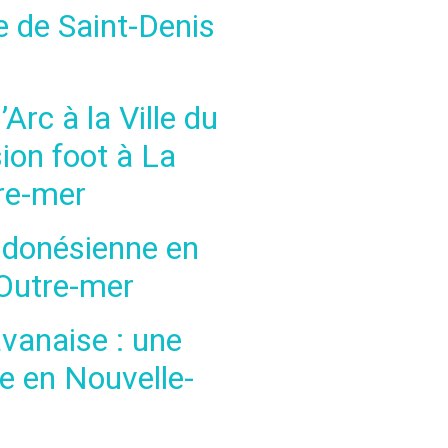
le de Saint-Denis
Arc à la Ville du
sion foot à La
tre-mer
ndonésienne en
 Outre-mer
vanaise : une
ue en Nouvelle-