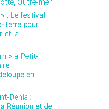
yotte, Outre-mer
 : Le festival
e-Terre pour
 et la
 » à Petit-
ire
deloupe en
nt-Denis :
a Réunion et de