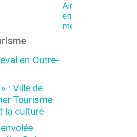
Aircalin
Stella
en Outre-
Matutina
mer
urisme
heval en Outre-
 : Ville de
mer Tourisme
 la culture
e envolée