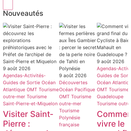
Nouveautés
9 août 2026
9 août 2026
Agendas-Activi
Agendas-Activités-
9 août 2026
Guides de Sort
Guides de Sortie
Océan
Découvertes
Océan Atlantiq
Atlantique
OMT
Tourisme
Océan Pacifique
OMT
Tourisme
outre-mer
Tourisme
OMT
Tourisme
Guadeloupe
Saint-Pierre-et-Miquelon
outre-mer
Tourisme outre
Tourisme
Visiter Saint-
Commen
Polynésie
Pierre :
vivre le
française