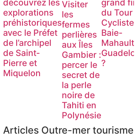
découvrez les
grand fin
Visiter
explorations
du Tour
les
préhistoriques
Cycliste 
fermes
avec le Préfet
Baie-
perlières
de l’archipel
Mahault
aux Îles
de Saint-
Guadelo
Gambier :
Pierre et
?
percer le
Miquelon
secret de
la perle
noire de
Tahiti en
Polynésie
Articles Outre-mer tourisme