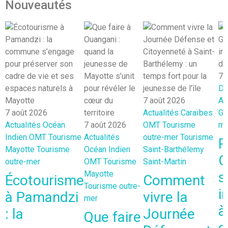
Nouveautés
7 
Dé
7 août 2026
At
7 août 2026
Actualités
Caraïbes
Gu
Actualités
Océan
7 août 2026
OMT
Tourisme
me
Indien
OMT
Tourisme
Actualités
outre-mer
Tourisme
R
Mayotte
Tourisme
Océan Indien
Saint-Barthélemy
G
outre-mer
OMT
Tourisme
Saint-Martin
Mayotte
s
Écotourisme
Comment
Tourisme outre-
i
à Pamandzi
vivre la
mer
à
: la
Journée
Que faire
d