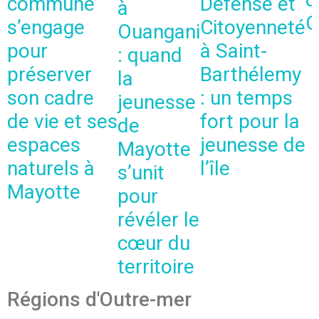
commune
Défense et
à
G
s’engage
Citoyenneté
Ouangani
pour
à Saint-
: quand
préserver
Barthélemy
la
son cadre
: un temps
jeunesse
de vie et ses
fort pour la
de
espaces
jeunesse de
Mayotte
naturels à
l’île
s’unit
Mayotte
pour
révéler le
cœur du
territoire
Régions d'Outre-mer